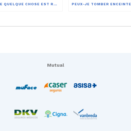
EST-CE QUE QUELQUE CHOSE EST RESSENTI LORSQU’UN OVULE EST FÉCONDÉ ?
Mutual