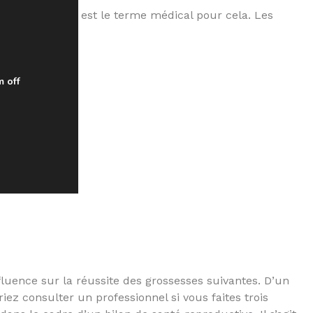
esse ectopique est le terme médical pour cela. Les
m off
esse.
fluence sur la réussite des grossesses suivantes. D’un
ez consulter un professionnel si vous faites trois