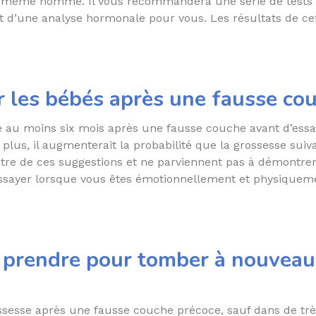
e même homme. Il vous recommandera une série de tests dan
’une analyse hormonale pour vous. Les résultats de cet
r les bébés après une fausse co
dre au moins six mois après une fausse couche avant d’ess
De plus, il augmenterait la probabilité que la grossesse s
ntre de ces suggestions et ne parviennent pas à démontrer
essayer lorsque vous êtes émotionnellement et physiqueme
à prendre pour tomber à nouveau
rossesse après une fausse couche précoce, sauf dans de très