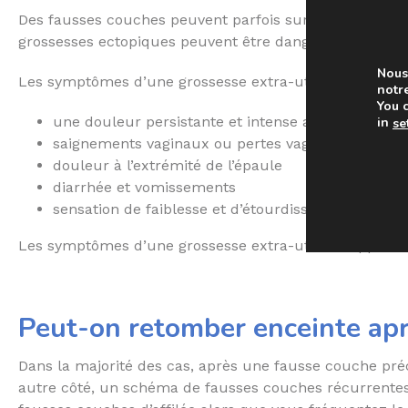
Des fausses couches peuvent parfois survenir lorsque l
grossesses ectopiques peuvent être dangereuses car el
Nous 
Les symptômes d’une grossesse extra-utérine peuvent
notre
You 
une douleur persistante et intense au niveau du 
in
se
saignements vaginaux ou pertes vaginales, généra
douleur à l’extrémité de l’épaule
diarrhée et vomissements
sensation de faiblesse et d’étourdissement, voire
Les symptômes d’une grossesse extra-utérine apparaiss
Peut-on retomber enceinte ap
Dans la majorité des cas, après une fausse couche préco
autre côté, un schéma de fausses couches récurrentes pe