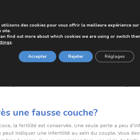
a grossesse se développe en dehors de l’utérus. La gross
les peuvent donner lieu à des hémorragies internes.
utilisons des cookies pour vous offrir la meilleure expérience sur
 inclure
 site.
can find out more about which cookies we are using or switch the
ventre, généralement d’un seul côté
.
ttings
lement après le début de la douleur
Accepter
Rejeter
Réglages
 évanouissement
ent généralement entre les semaines 5 et 14 de la gross
rès une fausse couche?
ce, la fertilité est conservée. Une seule perte a peu d’in
ut indiquer une infertilité au sein du couple. Vous devri