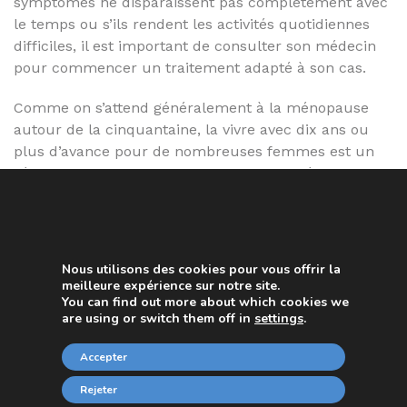
symptômes ne disparaissent pas complètement avec
le temps ou s’ils rendent les activités quotidiennes
difficiles, il est important de consulter son médecin
pour commencer un traitement adapté à son cas.
Comme on s’attend généralement à la ménopause
autour de la cinquantaine, la vivre avec dix ans ou
plus d’avance pour de nombreuses femmes est un
véritable choc psychologique. Cela peut réduire
considérablement l’estime de soi d’une femme et la
faire se sentir « vieille » ou peu désirable et désirée
aux yeux de son partenaire.
Nous utilisons des cookies pour vous offrir la
Chaque femme associe la fertilité à la jeunesse. Pour
meilleure expérience sur notre site.
résoudre la situation et atténuer les symptômes, il
You can find out more about which cookies we
are using or switch them off in
.
settings
faut suivre le traitement le plus approprié et
consulter également un spécialiste pour le soutien
Accepter
psychologique. Beaucoup de femmes sont affectées
par cette situation car elles savent qu’elles ne
Rejeter