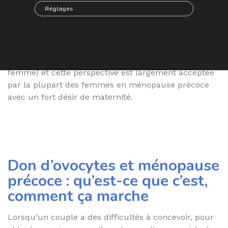
peuvent plus avoir d’enfants avec leurs propres
Réglages
ovocytes.
Cependant, cette situation peut être facilement
résolue en recourant à la
fécondation in vitro
par
don d’ovocytes
(don d’ovocytes par une autre
femme) et cette perspective est largement acceptée
par la plupart des femmes en ménopause précoce
avec un fort désir de maternité.
Don d’ovocytes et ménopause
précoce : qu’est-ce que c’est,
comment ça marche
Lorsqu’un couple a des difficultés à concevoir, pour