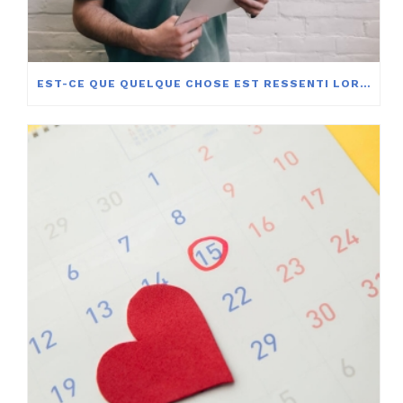
EST-CE QUE QUELQUE CHOSE EST RESSENTI LORSQU’UN OVULE EST FÉCONDÉ ?