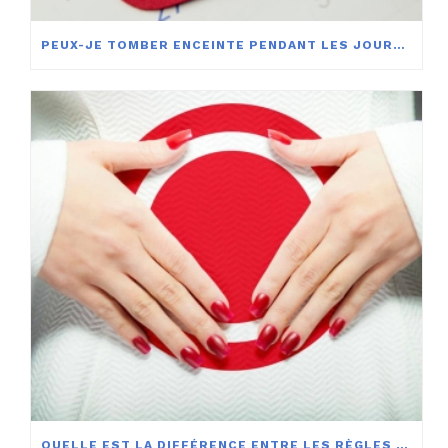
PEUX-JE TOMBER ENCEINTE PENDANT LES JOURS NON FERTILES?
QUELLE EST LA DIFFÉRENCE ENTRE LES RÈGLES ET LES SAIGNEMENTS D’IMPLANTATION ?