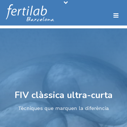
93 241 14 14
Demana cita al telèfon gratuït
FIV clàssica ultra-curta
Tècniques que marquen la diferència