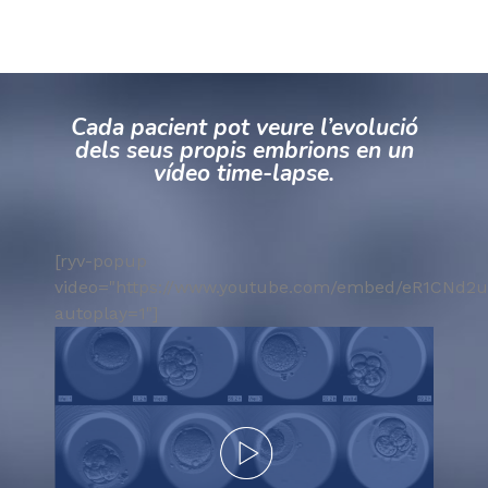
Cada pacient pot veure l’evolució
dels seus propis embrions en un
vídeo time-lapse.
[ryv-popup
video="https://www.youtube.com/embed/eR1CNd2
autoplay=1"]