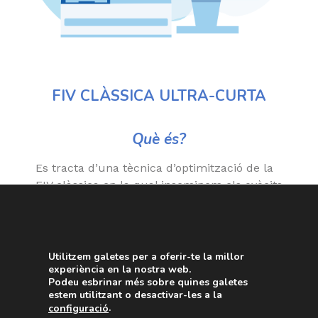
FIV CLÀSSICA ULTRA-CURTA
Què és?
Es tracta d’una tècnica d’optimització de la
FIV clàssica en la qual inseminem els ovòcits
durant un període mínim de dues hores i
un màxim de cinc hores. L’exposició de
l’ovòcit a l’esperma durant un curt període
de temps millora l’evolució de l’embrió més
Utilitzem galetes per a oferir-te la millor
experiència en la nostra web.
endavant.
Podeu esbrinar més sobre quines galetes
estem utilitzant o desactivar-les a la
Passat un temps prudencial, rentem els
.
configuració