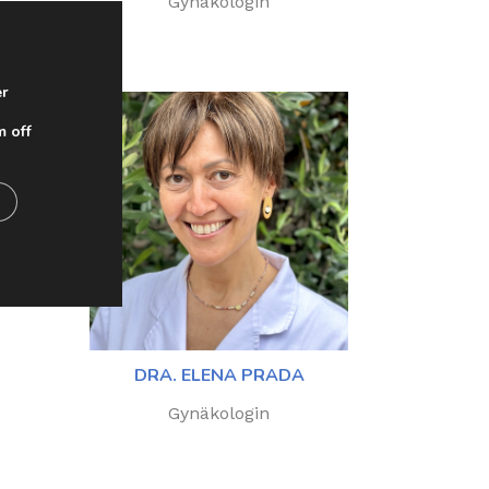
Gynäkologin
er
m off
DRA. ELENA PRADA
Gynäkologin