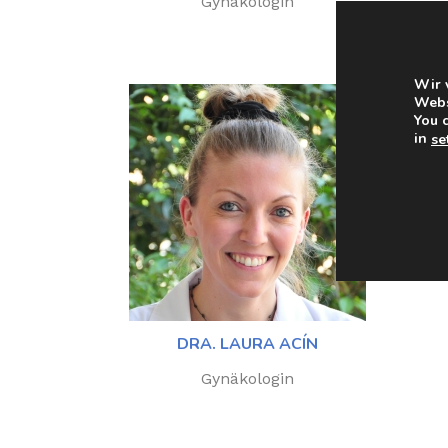
Gynäkologin
Wir 
Webs
You 
in
se
DRA. LAURA ACÍN
Gynäkologin