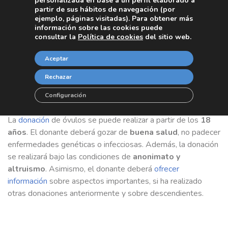
personalizada en base a un perfil elaborado a
ser compresibles para personas que tengan alguna
partir de sus hábitos de navegación (por
ejemplo, páginas visitadas). Para obtener más
discapacidad. En cualquier caso,
la firma del contrato no
información sobre las cookies puede
te obliga a realizar la donación
. Puedes cambiar de
consultar la
Política de cookies
del sitio web.
opinión, si así lo deseas.
Aceptar
Rechazar
¿A qué edad puedo donar óvulos?
Configuración
¿Qué otros requisitos debo cumplir?
La
donación
de óvulos se puede realizar a partir de los
18
años
. El donante deberá gozar de
buena salud
, no padecer
enfermedades genéticas o infecciosas. Además, la donación
se realizará bajo las condiciones de
anonimato y
altruismo
. Asimismo, el donante deberá
ofrecer
información
sobre aspectos importantes, si ha realizado
otras donaciones anteriormente y sobre descendientes.