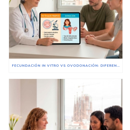
FECUNDACIÓN IN VITRO VS OVODONACIÓN: DIFERENCIAS Y CUÁNDO DAR EL PASO