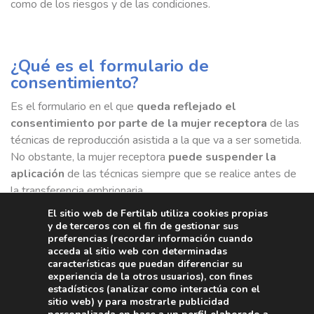
como de los riesgos y de las condiciones.
¿Qué es el formulario de
consentimiento?
Es el formulario en el que
queda reflejado el
consentimiento por parte de la mujer receptora
de las
técnicas de reproducción asistida a la que va a ser sometida.
No obstante, la mujer receptora
puede suspender la
aplicación
de las técnicas siempre que se realice antes de
la transferencia embrionaria.
El sitio web de Fertilab utiliza cookies propias
y de terceros con el fin de gestionar sus
preferencias (recordar información cuando
¿Cómo se realiza el contrato entre
acceda al sitio web con determinadas
características que puedan diferenciar su
donante y el centro?
experiencia de la otros usuarios), con fines
estadísticos (analizar como interactúa con el
Se llevará a cabo un
contrato escrito
entre el donante,
sitio web) y para mostrarle publicidad
previamente informado, y el centro. Los contratos deberán