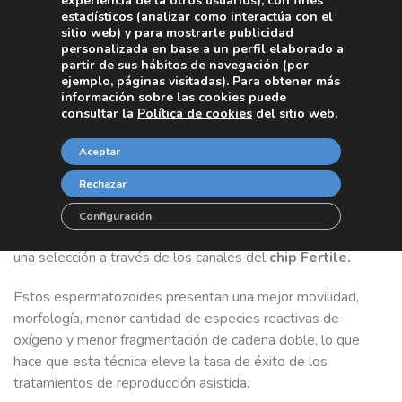
experiencia de la otros usuarios), con fines
estadísticos (analizar como interactúa con el
¿Cómo funciona Fertile?
sitio web) y para mostrarle publicidad
personalizada en base a un perfil elaborado a
partir de sus hábitos de navegación (por
Seleccionar el espermatozoide perfecto
es posible
ejemplo, páginas visitadas). Para obtener más
gracias a Fertile. Pero, ¿en qué consiste esta innovadora
información sobre las cookies puede
técnica? Se trata de un dispositivo, patentado por la
consultar la
Política de cookies
del sitio web.
Harvard Medical School y el Massachusetts Institute of
Technology (MIT), que ha sido diseñado para realizar la
Aceptar
mejor selección espermática posible.
Rechazar
Se trata de un
procedimiento sencillo y rápido.
Los
Configuración
espermatozoides que consiguen llegar al final han sufrido
una selección a través de los canales del
chip Fertile.
Estos espermatozoides presentan una mejor movilidad,
morfología, menor cantidad de especies reactivas de
oxígeno y menor fragmentación de cadena doble, lo que
hace que esta técnica eleve la tasa de éxito de los
tratamientos de reproducción asistida.