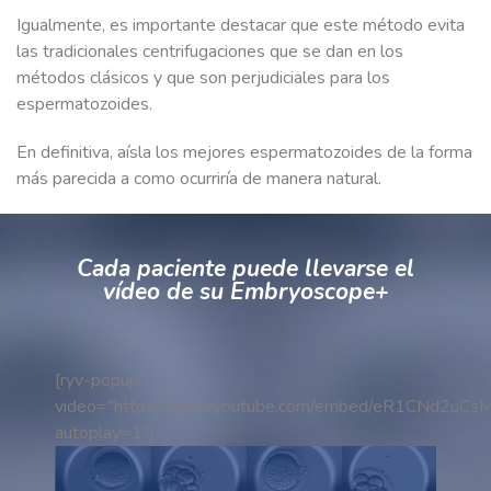
Igualmente, es importante destacar que este método evita
las tradicionales centrifugaciones que se dan en los
métodos clásicos y que son perjudiciales para los
espermatozoides.
En definitiva, aísla los mejores espermatozoides de la forma
más parecida a como ocurriría de manera natural.
Cada paciente puede llevarse el
vídeo de su Embryoscope+
[ryv-popup
video="https://www.youtube.com/embed/eR1CNd2uCs
autoplay=1"]