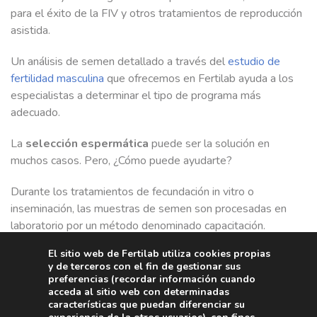
para el éxito de la FIV y otros tratamientos de reproducción
asistida.
Un análisis de semen detallado a través del
estudio de
fertilidad masculina
que ofrecemos en Fertilab ayuda a los
especialistas a determinar el tipo de programa más
adecuado.
La
selección espermática
puede ser la solución en
muchos casos. Pero, ¿Cómo puede ayudarte?
Durante los tratamientos de fecundación in vitro o
inseminación, las muestras de semen son procesadas en
laboratorio por un método denominado capacitación.
El sitio web de Fertilab utiliza cookies propias
La capacitación tiene como objetivo separar los
y de terceros con el fin de gestionar sus
espermatozoides del plasma seminal, y seleccionar aquellos
preferencias (recordar información cuando
espermatozoides móviles, con capacidad de fecundar al
acceda al sitio web con determinadas
características que puedan diferenciar su
óvulo.