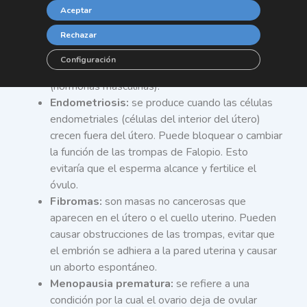
causas de la infertilidad en mujeres?
Aceptar
Síndrome de Ovarios Poliquísticos (SOP):
Rechazar
afección por la cual los ovarios secretan
Configuración
cantidades anormalmente altas de andrógenos
(hormonas masculinas).
Endometriosis:
se produce cuando las células
endometriales (células del interior del útero)
crecen fuera del útero. Puede bloquear o cambiar
la función de las trompas de Falopio. Esto
evitaría que el esperma alcance y fertilice el
óvulo.
Fibromas:
son masas no cancerosas que
aparecen en el útero o el cuello uterino. Pueden
causar obstrucciones de las trompas, evitar que
el embrión se adhiera a la pared uterina y causar
un aborto espontáneo.
Menopausia prematura:
se refiere a una
condición por la cual el ovario deja de ovular