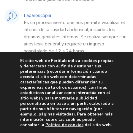
Laparoscopia
Es un procedimiento que nos permite visualizar el
interior de la cavidad abdominal, incluidos los
órganos genitales internos. Se realiza siempre con
anestesia general y requiere un ingreso
hospitalario de 12 a 24 horas.
El sitio web de Fertilab utiliza cookies propias
y de terceros con el fin de gestionar sus
preferencias (recordar información cuando
acceda al sitio web con determinadas
características que puedan diferenciar su
experiencia de la otros usuarios), con fines
Causas de la infertilidad
estadísticos (analizar como interactúa con el
sitio web) y para mostrarle publicidad
en mujeres
personalizada en base a un perfil elaborado a
partir de sus hábitos de navegación (por
Ante un problema de fertilidad es fundamental
ejemplo, páginas visitadas). Para obtener más
información sobre las cookies puede
conocer la causa para poder aplicar así el tratamiento
consultar la
Política de cookies
del sitio web.
más adecuado. Pero, ¿cuáles son las principales